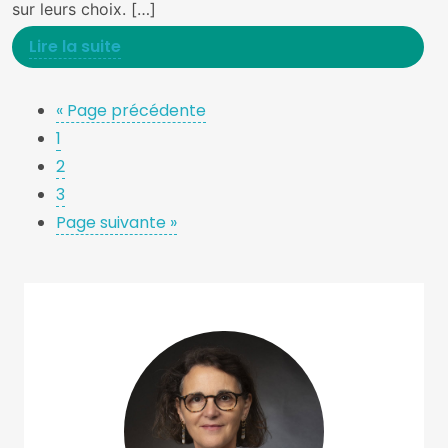
sur leurs choix. […]
Lire la suite
« Page précédente
1
2
3
Page suivante »