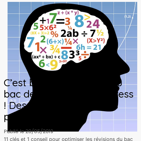
C’est bientôt l’épreuve du
bac de maths. Pas de stress
! Des clés et des conseils
pour réussir.
Publié le 20/05/2019
11 clés et 1 conseil pour optimiser les révisions du bac