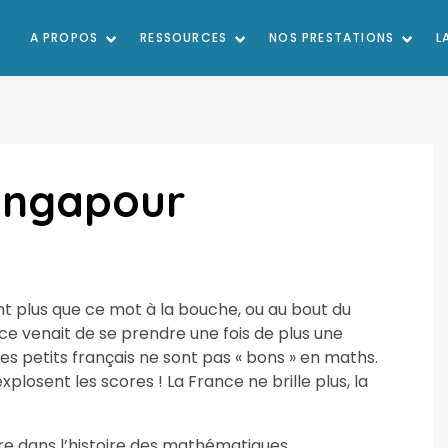
A PROPOS
RESSOURCES
NOS PRESTATIONS
L
ingapour
ent plus que ce mot à la bouche, ou au bout du
nce venait de se prendre une fois de plus une
es petits français ne sont pas « bons » en maths.
explosent les scores ! La France ne brille plus, la
ure dans l’histoire des mathématiques.