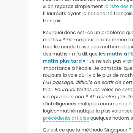
Si on regarde simplement
la liste des 
11 lauréats ayant la nationalité françai
français.
Pourquoi donc est-ce un problème que l
maths » ? Est-ce pour la renommée fra
tout le monde fasse des mathématiques
des maths » m’a dit que
les maths à l’
maths plus tard » !
Je ne sais pas vra
importance à l’école. Je constate, que
toujours la voie où il y a le plus de ma
(Au passage, difficile de sortir de ce
trier. Pourquoi toutes les voies ne ser
vie épanouie non ? Ah désolée, j’ai 
d’intelligences multiples commence à ê
logico-mathématique la plus valorisée,
précédents articles
quelques notions su
Qu’est ce que la méthode Singapour ?