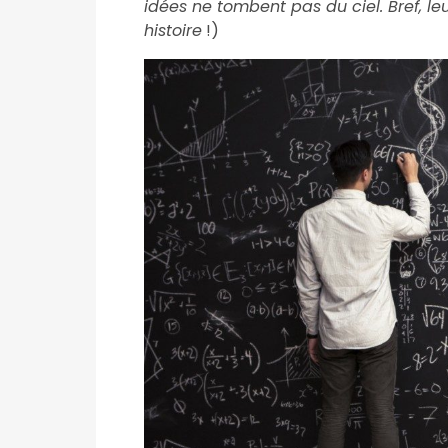
idées ne tombent pas du ciel. Bref, le
histoire
!)