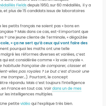
médaillés Fields
depuis 1950, sur 60 médaillés, il y a
se, et plus de 15 candidats issus de laboratoires
es petits français ne soient pas « bons en
nçaise ? Mais dans ce cas, est-il important que
 ? Une jeune cliente de Terminale, « dégoûtée
école, « ça ne sert qu’à ceux qui vont faire des
iment pourquoi les maths ont une telle
 malgré les réformes diverses et variées, c’est
ths qui est considérée comme « la voie royale ».
tte habitude française de comparer, classer et
aient-elles pas royales ? Le but c’est d’avoir une
dû me tromper…
). Pourtant, le concept
tre répandu. Mais c’est toujours l’intelligence
 en France en tout cas. Voir
dans un de mes
r les intelligences multiples.
 Une petite
vidéo
qui l’explique très bien.