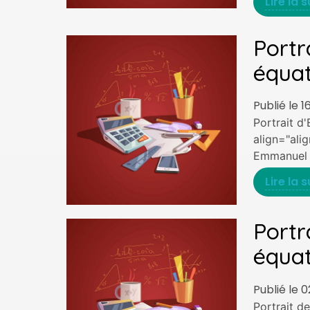
Lire la s
Portr
équat
Publié le 1
Portrait d
align="ali
Emmanuel a
Lire la s
Portr
équat
Publié le 
Portrait d