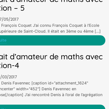
ion – 5
07/05/2017
e François Coquet J’ai connu François Coquet à l’Ecole
périeure de Saint-Cloud. Il était en 3ème ou 4ème […]
uite
ait d’amateur de maths avec
ion-4
19/03/2017
e Denis Favennec [caption id="attachment_1624"
gncenter" width="452"] Denis Favennec en
e[/caption] J’ai rencontré Denis à l’oral de l’agrégation