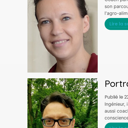
son parcou
l'agro-alim
Lire la s
Portr
Publié le 2
Ingénieur,
aussi coac
conscience