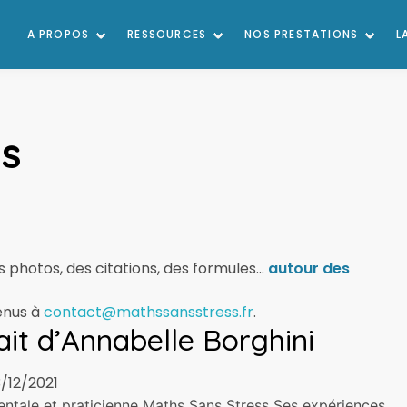
A PROPOS
RESSOURCES
NOS PRESTATIONS
L
hs
 photos, des citations, des formules...
autour des
enus à
contact@mathssansstress.fr
.
ait d’Annabelle Borghini
3/12/2021
ntale et praticienne Maths Sans Stress Ses expériences,