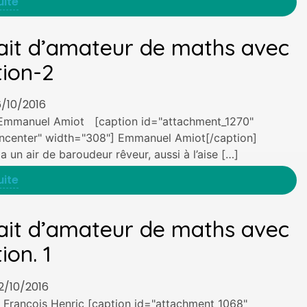
uite
ait d’amateur de maths avec
ion-2
6/10/2016
'Emmanuel Amiot [caption id="attachment_1270"
gncenter" width="308"] Emmanuel Amiot[/caption]
 un air de baroudeur rêveur, aussi à l’aise […]
uite
ait d’amateur de maths avec
ion. 1
02/10/2016
e François Henric [caption id="attachment_1068"