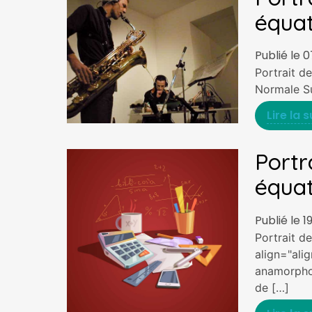
équat
Publié le 
Portrait d
Normale Su
Lire la s
Portr
équat
Publié le 
Portrait d
align="ali
anamorphos
de […]