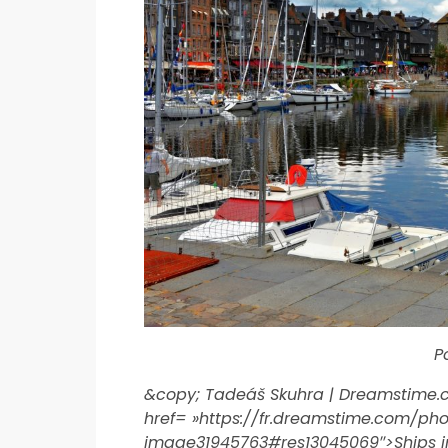
P
&copy; Tadeáš Skuhra | Dreamstime.
href= »https://fr.dreamstime.com/ph
image31945763#res13045069″>Ships i