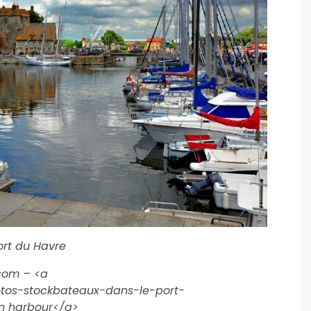
ort du Havre
com – <a
otos-stockbateaux-dans-le-port-
n harbour</a>