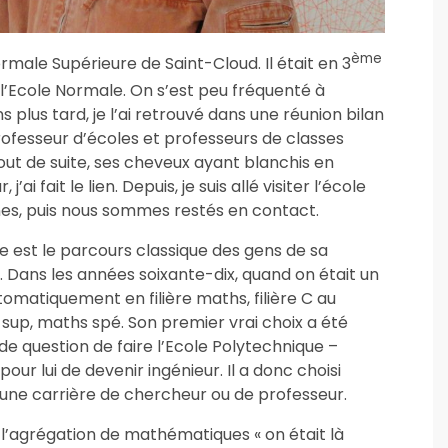
ème
rmale Supérieure de Saint-Cloud. Il était en 3
l’Ecole Normale. On s’est peu fréquenté à
 plus tard, je l’ai retrouvé dans une réunion bilan
ofesseur d’écoles et professeurs de classes
out de suite, ses cheveux ayant blanchis en
ai fait le lien. Depuis, je suis allé visiter l’école
ennes, puis nous sommes restés en contact.
re est le parcours classique des gens de sa
. Dans les années soixante-dix, quand on était un
utomatiquement en filière maths, filière C au
 sup, maths spé. Son premier vrai choix a été
 de question de faire l’Ecole Polytechnique –
our lui de devenir ingénieur. Il a donc choisi
t une carrière de chercheur ou de professeur.
é l’agrégation de mathématiques « on était là