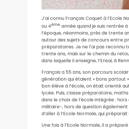
J’ai connu François Coquet à l’Ecole No
ème
ou 4
année quand je suis rentrée à 
l’époque, néanmoins, près de trente ans
autour des sujets de concours entre pr
préparatoires. Je ne l’ai pas reconnu t
trente ans, mais sur le chemin du retour, j’
dans laquelle il enseigne, l’Ensai, à R
François a 55 ans, son parcours scolai
génération qui étaient « bons partout »
bon élève à l’école, on était orienté a
lycée. Puis, classe préparatoire, maths
dans le choix de l’école intégrée : hors
militaire-, hors de question également p
d’aller à l’Ecole Normale, qui préparai
Une fois à l’Ecole Normale, il a prépar