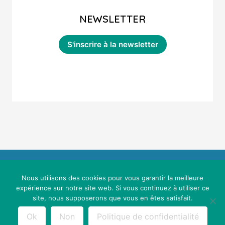
NEWSLETTER
Nous utilisons des cookies pour vous garantir la meilleure
expérience sur notre site web. Si vous continuez à utiliser ce
site, nous supposerons que vous en êtes satisfait.
Mentions légales & conditions générales d'utilisation
Maths Sans Stress © 2021 - Webdesign :
Cereal Concept
Ok
Non
Politique de confidentialité