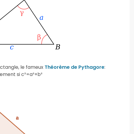
rectangle, le fameux
Théorème de Pythagore
:
ulement si c²=a²+b²